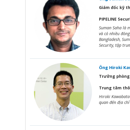
Giám đốc kỹ t
PIPELINE Secur
Suman Saha là m
và có nhiều đóng
Bangladesh, Suma
Security, tập tr
Ông Hiroki K
Trưởng phòng q
Trung tâm thô
Hiroki Kawabata 
quan đến địa chỉ 