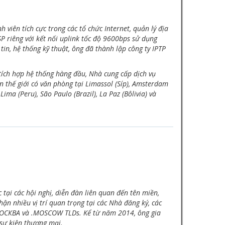
viên tích cực trong các tổ chức Internet, quản lý địa
P riêng với kết nối uplink tốc độ 9600bps sử dụng
tin, hệ thống kỹ thuật, ông đã thành lập công ty IPTP
à tích hợp hệ thống hàng đầu, Nhà cung cấp dịch vụ
 thế giới có văn phòng tại Limassol (Síp), Amsterdam
ma (Peru), São Paulo (Brazil), La Paz (Bôlivia) và
 tại các hội nghị, diễn đàn liên quan đến tên miền,
ận nhiều vị trí quan trọng tại các Nhà đăng ký, các
i МОСКВА và .MOSCOW TLDs. Kể từ năm 2014, ông gia
 sự kiện thương mại.