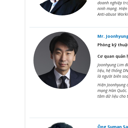
doanh nghiệp tro
ninh mạng. Hiện 
Anti-abuse Worki
Mr. Joonhyung
Phòng kỹ thuậ
Cơ quan quản l
Joonhyung Lim đã
liệu, hệ thống D
là người biên so
Hiện Joonhyung đ
mạng Hàn Quốc. T
tâm dữ liệu cho 
Ông Suman Sa