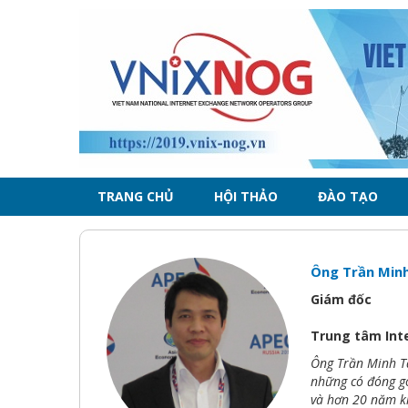
Skip to main content
TRANG CHỦ
HỘI THẢO
ĐÀO TẠO
Ông Trần Min
Giám đốc
Trung tâm Int
Ông Trần Minh Tâ
những có đóng gó
và hơn 20 năm ki