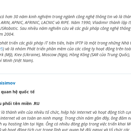
có hơn 30 năm kinh nghiệm trong ngành công nghệ thông tin và là thành 
 ARIN, APNIC, AFRINIC, LACNIC và RIPE. Năm 1990, Vladimir thành lập IS
à USRobotic. Sau nhiều năm nghiên cứu về các giải pháp công nghệ thông 
m 2004.
phát triển các giải pháp IT tiên tiến, hiện IPTP là một trong những Nh
95
) và là nhóm Phát triển phần mềm của các công ty hoạt động trên toàn
k (Mỹ), Kiev (Ukraine), Moscow (Nga), Hồng Kông (SAR của Trung Quốc), Li
í Minh (Việt Nam).
nisimov
quan hệ quốc tế
 phối tên miền .RU
là thành viên của nhiều tổ chức, hiệp hội Internet và hoạt động tích cực
ị Internet và an toàn an ninh mạng. Trong chín năm gần đây, ông đảm nh
h vụ hosting lớn tại Nga. Ông có nhiều đóng góp trong việc triển kha
và hoạt động tích cực trong lĩnh vực quan hệ đối ngoại và tổ chức các