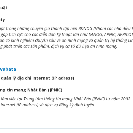
huật
ity
ột trong những chuyên gia thành lập nên BDNOG (Nhóm các nhà điều h
 góp tích cực cho các diễn dàn kỹ thuật lớn như SANOG, APNIC, APRICOT
n có kinh nghiệm chuyên sâu về an ninh mạng và quản trị hệ thống Lin
ung phát triển các sản phẩm, dịch vụ cơ sở dữ liệu an ninh mạng.
awabata
uản lý địa chỉ Internet (IP adress)
ng tin mạng Nhật Bản (JPNIC)
làm việc tại Trung tâm thông tin mạng Nhật Bản (JPNIC) từ năm 2002. H
Internet (IP address) và dịch vụ đăng ký định tuyến.