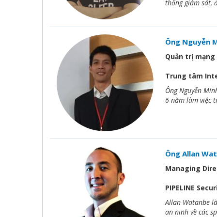
thống giám sát,
Ông Nguyễn M
Quản trị mạng
Trung tâm Int
Ông Nguyễn Minh 
6 năm làm việc t
Ông Allan Wa
Managing Dire
PIPELINE Secur
Allan Watanbe là
an ninh về các s