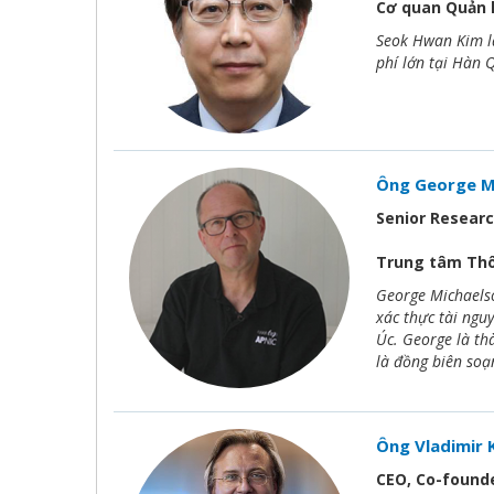
Cơ quan Quản l
Seok Hwan Kim là
phí lớn tại Hàn 
Ông George M
Senior Resear
Trung tâm Thô
George Michaelson
xác thực tài ngu
Úc. George là th
là đồng biên soạn
Ông Vladimir 
CEO, Co-found