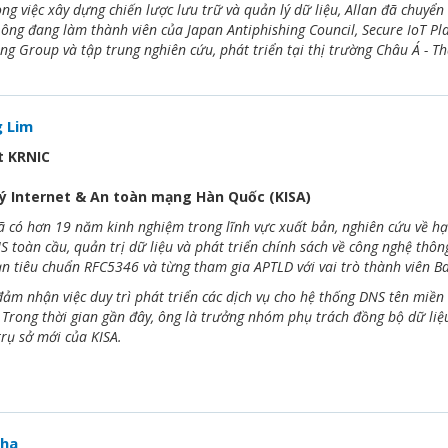
ng việc xây dựng chiến lược lưu trữ và quản lý dữ liệu, Allan đã chuyể
ông đang làm thành viên của Japan Antiphishing Council, Secure IoT P
ng Group và tập trung nghiên cứu, phát triển tại thị trường Châu Á - T
 Lim
t KRNIC
ý Internet & An toàn mạng Hàn Quốc (KISA)
 có hơn 19 năm kinh nghiệm trong lĩnh vực xuất bản, nghiên cứu về hạ
NS toàn cầu, quản trị dữ liệu và phát triển chính sách về công nghệ th
ạn tiêu chuẩn RFC5346 và từng tham gia APTLD với vai trò thành viên
ảm nhận việc duy trì phát triển các dịch vụ cho hệ thống DNS tên miền 
rong thời gian gần đây, ông là trưởng nhóm phụ trách đồng bộ dữ liệu
trụ sở mới của KISA.
ha