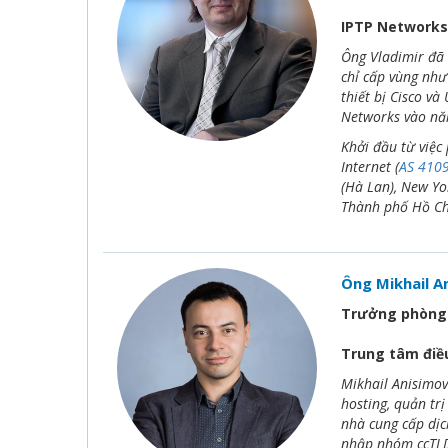
IPTP Networks
Ông Vladimir đã 
chỉ cấp vùng như
thiết bị Cisco v
Networks vào nă
Khởi đầu từ việc 
Internet (
AS 410
(Hà Lan), New Yor
Thành phố Hồ Ch
Ông Mikhail A
Trưởng phòng 
Trung tâm điều
Mikhail Anisimov 
hosting, quản tr
nhà cung cấp dịc
nhập nhóm ccTLD 