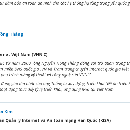
ư đảm bảo an toàn an ninh cho các hệ thống hạ tầng trọng yếu quốc g
ồng Thắng
ernet Việt Nam (VNNIC)
NIC từ năm 2000. ông Nguyễn Hồng Thắng đóng vai trò quan trọng t
ên miền DNS quốc gia .VN và Trạm trung chuyển Internet quốc gia Việ
 phụ trách mảng kỹ thuật và công nghệ của VNNIC.
đóng góp lớn nhất của ông Thắng là xây dựng, triển khai "Đề án triển
oạt động thúc đẩy tỷ lệ triển khai, ứng dụng IPv6 tại Việt Nam
n Kim
an Quản lý Internet và An toàn mạng Hàn Quốc (KISA)